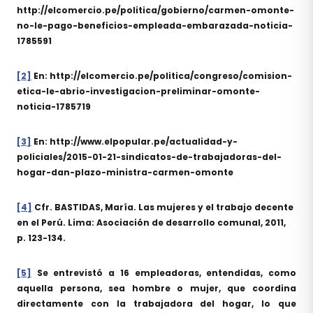
http://elcomercio.pe/politica/gobierno/carmen-omonte-
no-le-pago-beneficios-empleada-embarazada-noticia-
1785591
[2]
En: http://elcomercio.pe/politica/congreso/comision-
etica-le-abrio-investigacion-preliminar-omonte-
noticia-1785719
[3]
En: http://www.elpopular.pe/actualidad-y-
policiales/2015-01-21-sindicatos-de-trabajadoras-del-
hogar-dan-plazo-ministra-carmen-omonte
[4]
Cfr. BASTIDAS, María. Las mujeres y el trabajo decente
en el Perú. Lima: Asociación de desarrollo comunal, 2011,
p
.
123-134.
[5]
Se entrevistó a 16 empleadoras, entendidas, como
aquella persona, sea hombre o mujer, que coordina
directamente con la trabajadora del hogar, lo que