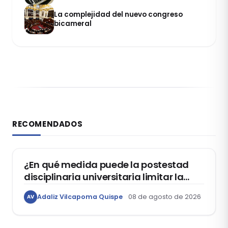
La complejidad del nuevo congreso
bicameral
RECOMENDADOS
DERECHO CONSTITUCIONAL
¿En qué medida puede la postestad
disciplinaria universitaria limitar la
libertad de expresión de los
Adaliz Vilcapoma Quispe
08 de agosto de 2026
AV
estudiantes?
DERECHO REGISTRAL