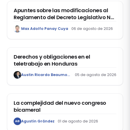
Apuntes sobre las modificaciones al
Reglamento del Decreto Legislativo Nº
1400, que aprueba el Régimen de
Max Adolfo Panay Cuya
06 de agosto de 2026
Garantía Mobiliaria
DERECHO LABORAL
Derechos y obligaciones en el
teletrabajo en Honduras
Austin Ricardo Beaumont Rivera
05 de agosto de 2026
ACTUALIDAD
La complejidad del nuevo congreso
bicameral
Agustín Grández
01 de agosto de 2026
AG