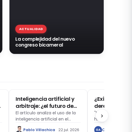
ACTUALIDAD
La complejidad del nuevo
congreso bicameral
ARBITRAJE Y CONCILIACIÓN
DERECHOS HUMAN
Inteligencia artificial y
¿Existe un fut
a
arbitraje: ¿el futuro de
derechos hu
los árbitros?
Reflexiones so
El artículo analiza el uso de la
"Nos encontramo
›
inteligencia artificial en el
histórico en el qu
limitaciones d
arbitraje.
se han puesto a p
herramientas 
Pablo Villachica
22 jul. 2026
Oscar Andrés 
OA
Pazo Pineda)