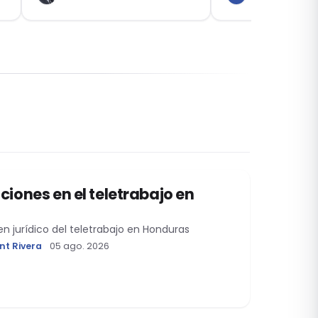
control del po
sociedades a
ciones en el teletrabajo en
men jurídico del teletrabajo en Honduras
nt Rivera
05 ago. 2026