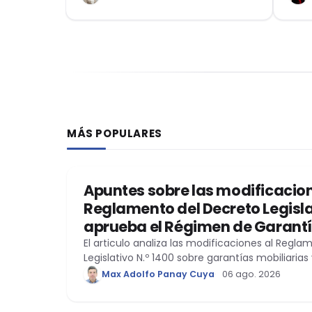
295
juri
efec
part
2955
MÁS POPULARES
DERECHO REGISTRAL
Apuntes sobre las modificacion
Reglamento del Decreto Legisla
aprueba el Régimen de Garantí
El articulo analiza las modificaciones al Regl
Legislativo N.º 1400 sobre garantías mobiliarias 
Max Adolfo Panay Cuya
06 ago. 2026