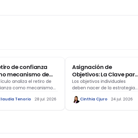
O LABORAL
ARTÍCULO DE OPINIÓN
retiro de confianza
Asignación de
mo mecanismo de
Objetivos: La Clave par
vinculación laboral:
Conectar Estrategia y
tículo analiza el retiro de
Los objetivos individuales
fianza como mecanismo
deben nacer de la estrategia
lexiones a propósito
Ejecución
esvinculación laboral y las
organizacional.
la casación laboral
Claudia Tenorio
28 jul. 2026
Cinthia Cjuro
24 jul. 2026
as interpretaciones
53-2024 loreto
sprudenciales sobre sus
tos indemnizatorios, a
ir de la Casación Laboral
3-2024-Loreto.