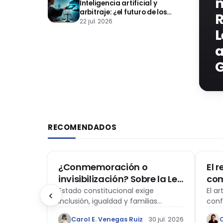
m
Inteligencia artificial y
arbitraje: ¿el futuro de los
R
árbitros?
22 jul. 2026
L
a
G
RECOMENDADOS
DERECHOS HUMANOS
DOM
el nuevo
¿Conmemoración o
El 
ral
invisibilización? Sobre la Ley
co
que declara el mes de junio
des
desafíos
Estado constitucional exige
El ar
‹
icameral
inclusión, igualdad y familias
con
como el “Mes de la Vida y la
ref
l poder
diversas.
de d
Familia”
de 
1 ago. 2026
Carol E. Venegas Ruiz
30 jul. 2026
nuev