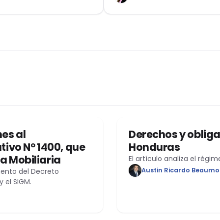
53-2024 loreto
sprudenciales sobre sus
tos indemnizatorios, a
ir de la Casación Laboral
3-2024-Loreto.
DERECHO LABORAL
es al
Derechos y obliga
tivo Nº 1400, que
Honduras
a Mobiliaria
El artículo analiza el régi
Austin Ricardo Beaumo
amento del Decreto
y el SIGM.