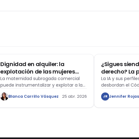
CIVIL
CIVIL
Dignidad en alquiler: la
¿Sigues siend
explotación de las mujeres
derecho? La 
mediante la maternidad
algorítmica y 
La maternidad subrogada comercial
La IA y sus perfil
puede instrumentalizar y explotar a las
desbordan el Códi
subrogada
Código Civil
mujeres.
Blanca Carrillo Vásquez
25 abr. 2026
Jennifer Roja
JR