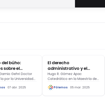
A Y DERECHO
MAYEÚTICA
o del búho:
El derecho
s sobre el
administrativo y el
lo y la crisis del
análisis económico del
Gamio Gehri Doctor
Hugo R. Gómez Apac
fía por la Universidad
Catedrático en la Maestría de
o “Consenso
derecho (en el Perú): a
a de Comillas (Madrid,
Derecho de la Propiedad
ático-liberal”
propósito del rol del
mos
07 abr. 2025
Pólemos
05 mar. 2025
…
Intelectual…
Estado en la economía