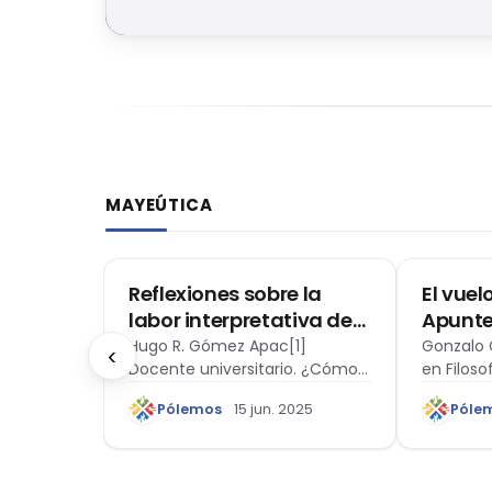
MAYEÚTICA
ONAL
MAYEÚTICA
FILOSOFÍ
Reflexiones sobre la
El vuel
labor interpretativa de
Apunte
los jueces en general y
desarrol
 Doctor
Hugo R. Gómez Apac[1]
Gonzalo 
‹
iversidad
Docente universitario. ¿Cómo
en Filoso
del Tribunal de Justicia
llamad
s (Madrid,
deciden los jueces? ¿Qué los
Pontifici
de la Comunidad
democr
2025
Pólemos
15 jun. 2025
Póle
motiva a…
España).
Andina en particular