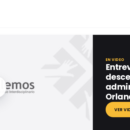
EN VIDEO
Entrev
desce
admini
Orlan
VER VI