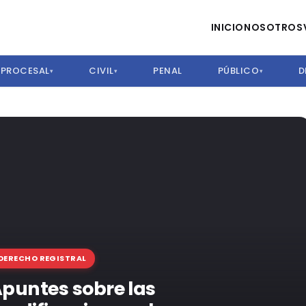
INICIO
NOSOTROS
PROCESAL
CIVIL
PENAL
PÚBLICO
D
▾
▾
▾
terdisciplinario
DERECHO REGISTRAL
puntes sobre las