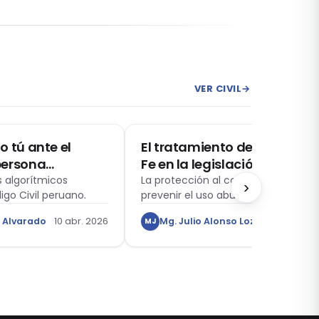
VER CIVIL
→
CIVIL
o tú ante el
El tratamiento del Consumi
persona
Fe en la legislación de Prote
los límites del
Consumidor Peruana
es algorítmicos
La protección al consumidor tambi
›
go Civil peruano.
prevenir el uso abusivo de denuncia
 peruano
fundamento contra los proveedore
s Alvarado
10 abr. 2026
Mg. Julio Alonso Lozano Hernánd
MJ