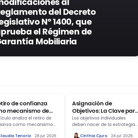
odificaciones al
eglamento del Decreto
egislativo Nº 1400, que
prueba el Régimen de
arantía Mobiliaria
O LABORAL
ARTÍCULO DE OPINIÓN
retiro de confianza
Asignación de
mo mecanismo de
Objetivos: La Clave par
vinculación laboral:
Conectar Estrategia y
tículo analiza el retiro de
Los objetivos individuales
fianza como mecanismo
deben nacer de la estrategia
lexiones a propósito
Ejecución
esvinculación laboral y las
organizacional.
la casación laboral
Claudia Tenorio
28 jul. 2026
Cinthia Cjuro
24 jul. 2026
as interpretaciones