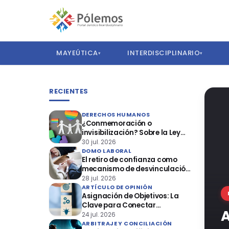
MAYEÚTICA
INTERDISCIPLINARIO
▾
▾
Pólemos — Portal Jurídico In
RECIENTES
DERECHOS HUMANOS
¿Conmemoración o
invisibilización? Sobre la Ley
que declara el mes de junio
30 jul. 2026
como el “Mes de la Vida y la
DOMO LABORAL
El retiro de confianza como
Familia”
mecanismo de desvinculación
laboral: reflexiones a propósito
28 jul. 2026
de la casación laboral 29553-
ARTÍCULO DE OPINIÓN
Asignación de Objetivos: La
2024 loreto
Clave para Conectar
A
Estrategia y Ejecución
24 jul. 2026
ARBITRAJE Y CONCILIACIÓN