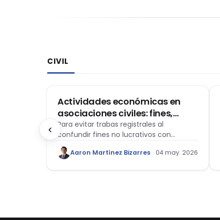
CIVIL
CIVIL
en el
Actividades económicas en
asociaciones civiles: fines,
osa del
medios y el desafío registral en
 el
Para evitar trabas registrales al
‹
riorizar
confundir fines no lucrativos con
ba
el Perú
re hechos
actividades económicas, se propone
 may. 2026
Aaron Martínez Bizarres
04 may. 2026
reformar el artículo 82° del Código Civil.