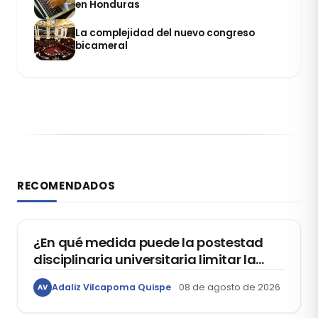
en Honduras
La complejidad del nuevo congreso
bicameral
RECOMENDADOS
DERECHO CONSTITUCIONAL
¿En qué medida puede la postestad
disciplinaria universitaria limitar la
libertad de expresión de los
Adaliz Vilcapoma Quispe
08 de agosto de 2026
AV
estudiantes?
DERECHO REGISTRAL