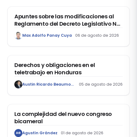
Apuntes sobre las modificaciones al
Reglamento del Decreto Legislativo Nº
1400, que aprueba el Régimen de
Max Adolfo Panay Cuya
06 de agosto de 2026
Garantía Mobiliaria
DERECHO LABORAL
Derechos y obligaciones en el
teletrabajo en Honduras
Austin Ricardo Beaumont Rivera
05 de agosto de 2026
ACTUALIDAD
La complejidad del nuevo congreso
bicameral
Agustín Grández
01 de agosto de 2026
AG