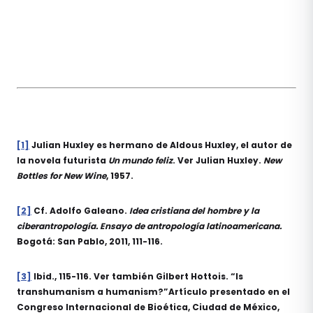
[1]
Julian Huxley es hermano de Aldous Huxley, el autor de
la novela futurista
Un mundo feliz
. Ver Julian Huxley.
New
Bottles for New Wine
, 1957.
[2]
Cf. Adolfo Galeano.
Idea cristiana del hombre y la
ciberantropología. Ensayo de antropología latinoamericana.
Bogotá: San Pablo, 2011, 111-116.
[3]
Ibid., 115-116. Ver también Gilbert Hottois. “Is
transhumanism a humanism?”Artículo presentado en el
Congreso Internacional de Bioética, Ciudad de México,