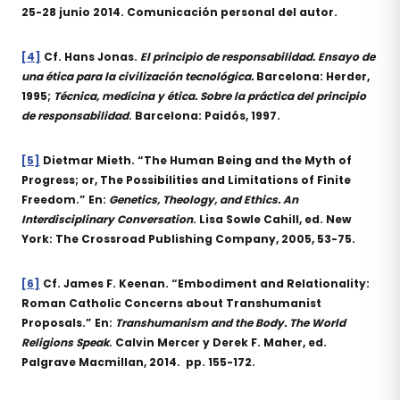
25-28 junio 2014. Comunicación personal del autor.
[4]
Cf. Hans Jonas.
El principio de responsabilidad. Ensayo de
una ética para la civilización tecnológica.
Barcelona: Herder,
1995;
Técnica, medicina y ética. Sobre la práctica del principio
de responsabilidad
. Barcelona: Paidós, 1997.
[5]
Dietmar Mieth. “The Human Being and the Myth of
Progress; or, The Possibilities and Limitations of Finite
Freedom.” En:
Genetics, Theology, and Ethics. An
Interdisciplinary Conversation
. Lisa Sowle Cahill, ed. New
York: The Crossroad Publishing Company, 2005, 53-75.
[6]
Cf. James F. Keenan. “Embodiment and Relationality:
Roman Catholic Concerns about Transhumanist
Proposals.” En:
Transhumanism and the Body. The World
Religions Speak
. Calvin Mercer y Derek F. Maher, ed.
Palgrave Macmillan, 2014. pp. 155-172.