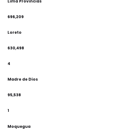
Lima Provincias
696,209
Loreto
630,498
4
Madre de Dios
95,538
1
Moquegua