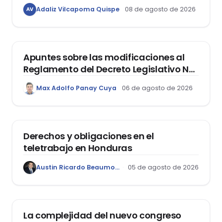
libertad de expresión de los
Adaliz Vilcapoma Quispe
08 de agosto de 2026
AV
estudiantes?
DERECHO REGISTRAL
Apuntes sobre las modificaciones al
Reglamento del Decreto Legislativo Nº
1400, que aprueba el Régimen de
Max Adolfo Panay Cuya
06 de agosto de 2026
Garantía Mobiliaria
DERECHO LABORAL
Derechos y obligaciones en el
teletrabajo en Honduras
Austin Ricardo Beaumont Rivera
05 de agosto de 2026
ACTUALIDAD
La complejidad del nuevo congreso