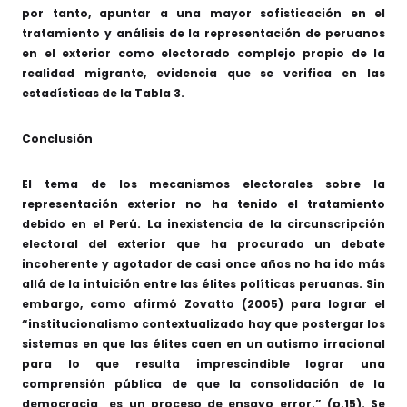
por tanto, apuntar a una mayor sofisticación en el
tratamiento y análisis de la representación de peruanos
en el exterior como electorado complejo propio de la
realidad migrante, evidencia que se verifica en las
estadísticas de la Tabla 3.
Conclusión
El tema de los mecanismos electorales sobre la
representación exterior no ha tenido el tratamiento
debido en el Perú. La inexistencia de la circunscripción
electoral del exterior que ha procurado un debate
incoherente y agotador de casi once años no ha ido más
allá de la intuición entre las élites políticas peruanas. Sin
embargo, como afirmó Zovatto (2005) para lograr el
“institucionalismo contextualizado hay que postergar los
sistemas en que las élites caen en un autismo irracional
para lo que resulta imprescindible lograr una
comprensión pública de que la consolidación de la
democracia es un proceso de ensayo error.” (p.15). Se