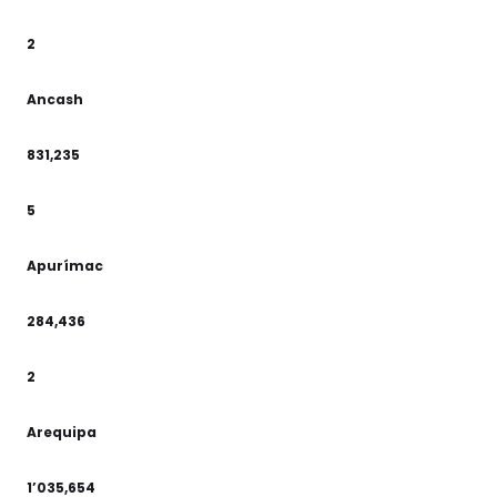
2
Ancash
831,235
5
Apurímac
284,436
2
Arequipa
1’035,654