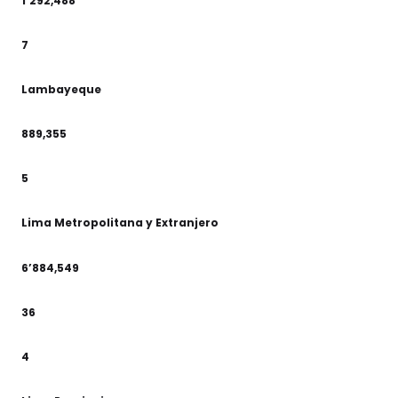
1’292,488
7
Lambayeque
889,355
5
Lima Metropolitana y Extranjero
6’884,549
36
4