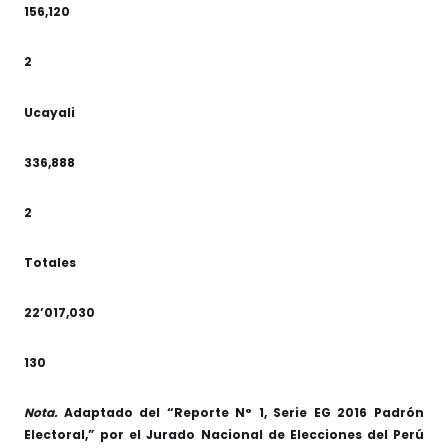
156,120
2
Ucayali
336,888
2
Totales
22’017,030
130
Nota.
Adaptado del “Reporte N° 1, Serie EG 2016 Padrón
Electoral,” por el Jurado Nacional de Elecciones del Perú