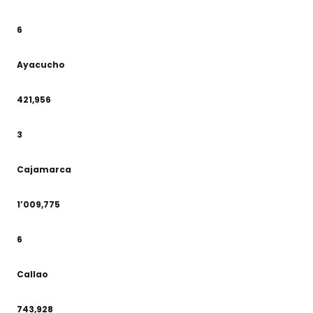
6
Ayacucho
421,956
3
Cajamarca
1’009,775
6
Callao
743,928