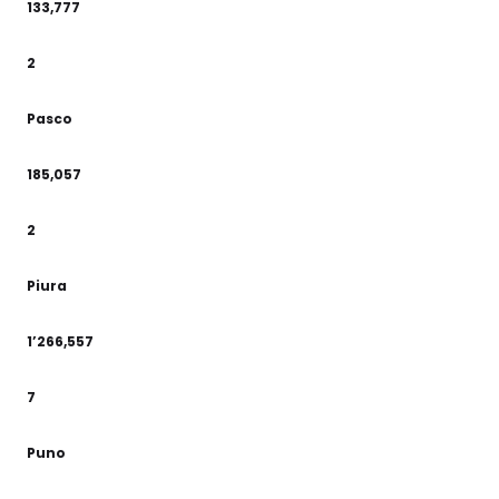
133,777
2
Pasco
185,057
2
Piura
1’266,557
7
Puno