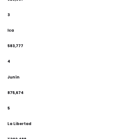
3
Ica
583,777
4
Junín
875,674
5
La Libertad