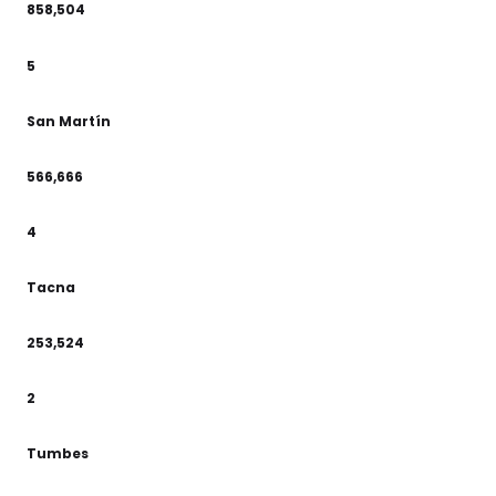
858,504
5
San Martín
566,666
4
Tacna
253,524
2
Tumbes