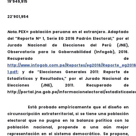
19’949,915
22’901,954
Nota.
PEX= población peruana en el extranjero. Adaptado
del “Reporte N° 1, Serie EG 2016 Padrón Electoral,” por el
Jurado Nacional de Elecciones del Perú (JNE),
Observatorio para la Gobernabilidad (Infogob), 2016.
Recuperado de
http://www.infogob.com.pe/Reportes/eg2016/Reporte_eg2016
1.pdf
; y de “Elecciones Generales 2011: Reporte de
Estadísticas y Resultados,” por el Jurado Nacional de
Elecciones (JNE), 2011. Recuperado de
http://portal.jne.gob.pe/informacionelectoral/estadisticaele
Está probado empíricamente que el diseño en
circunscripción extraterritorial, si se tiene una población
electoral que no pugna en la balanza política con la
población nacional, propende a una aún mejor
representación en el sistema democrático. Se propone,