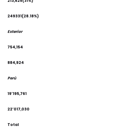
213,625(31%)
249331(28.18%)
Exterior
754,154
884,924
Perú
19’195,761
22’017,030
Total