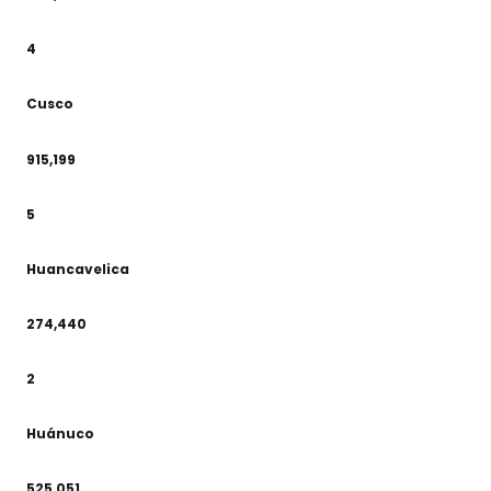
4
Cusco
915,199
5
Huancavelica
274,440
2
Huánuco
525,051