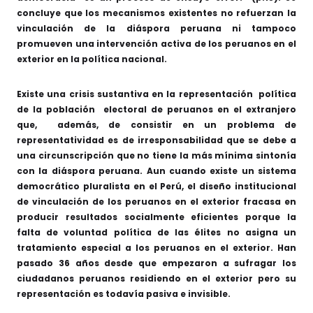
concluye que los mecanismos existentes no refuerzan la
vinculación de la diáspora peruana ni tampoco
promueven una intervención activa de los peruanos en el
exterior en la política nacional.
Existe una crisis sustantiva en la representación política
de la población electoral de peruanos en el extranjero
que, además, de consistir en un problema de
representatividad es de irresponsabilidad que se debe a
una circunscripción que no tiene la más mínima sintonía
con la diáspora peruana. Aun cuando existe un sistema
democrático pluralista en el Perú, el diseño institucional
de vinculación de los peruanos en el exterior fracasa en
producir resultados socialmente eficientes porque la
falta de voluntad política de las élites no asigna un
tratamiento especial a los peruanos en el exterior. Han
pasado 36 años desde que empezaron a sufragar los
ciudadanos peruanos residiendo en el exterior pero su
representación es todavía pasiva e invisible.