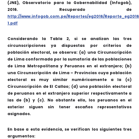
(JNE), Observatorio para la Gobernabilidad (Infogob),
2016. Recuperado de
http://www.infogob.com.pe/Reportes/eg2016/Reporte_eg2016
1.pdf
Considerando la Tabla 2, si se analizan las tres
circunscripciones ya dispuestas por criterios de
población electoral, se observa: (a) una Circunscripción
de Lima conformada por la sumatoria de las poblaciones
de Lima Metropolitana y Peruanos en el extranjero; (b)
una Circunscripción de Lima – Provincias cuya población
electoral es muy similar numéricamente a la (c)
Circunscripción de El Callao; (d) una población electoral
de peruanos en el extranjero superior respectivamente a
las de (b) y (c). No obstante ello, los peruanos en el
exterior siguen sin tener escaños representativos
asignados.
En base a esta evidencia, se verifican los siguientes tres
argumentos: