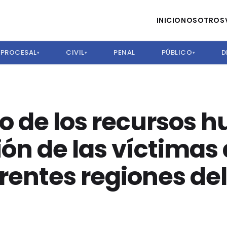
INICIO
NOSOTROS
PROCESAL
CIVIL
PENAL
PÚBLICO
D
▾
▾
▾
o de los recursos
ón de las víctimas 
erentes regiones de