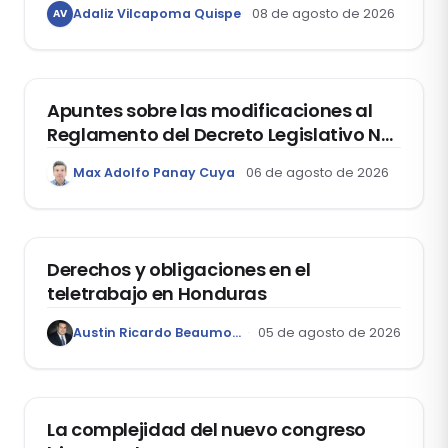
Adaliz Vilcapoma Quispe
08 de agosto de 2026
AV
estudiantes?
DERECHO REGISTRAL
Apuntes sobre las modificaciones al
Reglamento del Decreto Legislativo Nº
1400, que aprueba el Régimen de
Max Adolfo Panay Cuya
06 de agosto de 2026
Garantía Mobiliaria
DERECHO LABORAL
Derechos y obligaciones en el
teletrabajo en Honduras
Austin Ricardo Beaumont Rivera
05 de agosto de 2026
ACTUALIDAD
La complejidad del nuevo congreso