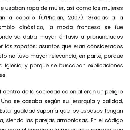
e usaban ropa de mujer, así como las mujeres
 a caballo (O’Phelan, 2007). Gracias a la
cambio dinástico, la moda francesa se fue
 donde se daba mayor énfasis a pronunciados
ver los zapatos; asuntos que eran considerados
reto no tuvo mayor relevancia, en parte, porque
 la Iglesia, y porque se buscaban explicaciones
es.
 dentro de la sociedad colonial eran un peligro
. Uno se casaba según su jerarquía y calidad,
 Esta igualdad suponía que los esposos tengan
a, siendo las parejas armoniosas. En el código
as para el hombre y la mujer, se esperaba que