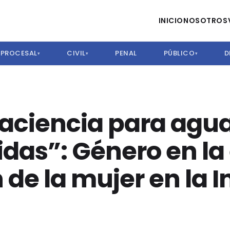
INICIO
NOSOTROS
PROCESAL
CIVIL
PENAL
PÚBLICO
D
▾
▾
▾
aciencia para agua
idas”: Género en la
n de la mujer en la