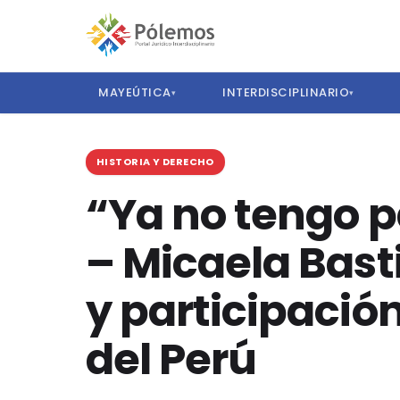
MAYEÚTICA
INTERDISCIPLINARIO
▾
▾
HISTORIA Y DERECHO
“Ya no tengo p
– Micaela Bast
y participació
del Perú