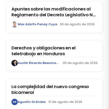
Apuntes sobre las modificaciones al
Reglamento del Decreto Legislativo Nº
1400, que aprueba el Régimen de
Max Adolfo Panay Cuya
06 de agosto de 2026
Garantía Mobiliaria
DERECHO LABORAL
Derechos y obligaciones en el
teletrabajo en Honduras
Austin Ricardo Beaumont Rivera
05 de agosto de 2026
ACTUALIDAD
La complejidad del nuevo congreso
bicameral
Agustín Grández
01 de agosto de 2026
AG