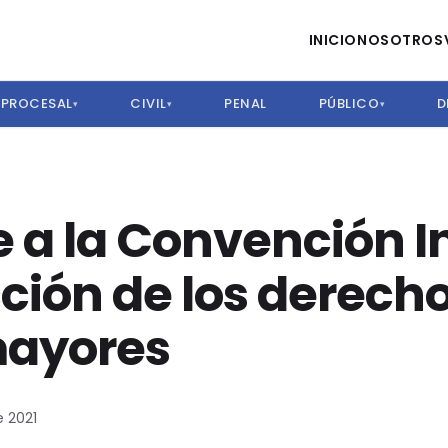
INICIO
NOSOTROS
PROCESAL
CIVIL
PENAL
PÚBLICO
D
▾
▾
▾
e a la Convención 
cción de los derec
mayores
 2021