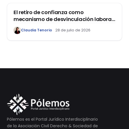
El retiro de confianza como
mecanismo de desvinculación laboral:
reflexiones a propósito de la casación
Claudia Tenorio
28 de julio de 2026
laboral 29553-2024 loreto
Pólemos es el Portal Jurídico Interdisciplinario
de la Asociación Civil Derecho & Sociedad de