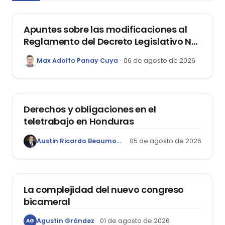
Apuntes sobre las modificaciones al
Reglamento del Decreto Legislativo Nº
1400, que aprueba el Régimen de
Max Adolfo Panay Cuya
06 de agosto de 2026
Garantía Mobiliaria
DERECHO LABORAL
Derechos y obligaciones en el
teletrabajo en Honduras
Austin Ricardo Beaumont Rivera
05 de agosto de 2026
ACTUALIDAD
La complejidad del nuevo congreso
bicameral
Agustín Grández
01 de agosto de 2026
AG