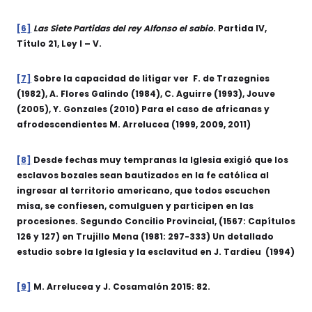
[6]
Las Siete Partidas del rey Alfonso el sabio
. Partida IV,
Título 21, Ley I – V.
[7]
Sobre la capacidad de litigar ver F. de Trazegnies
(1982), A. Flores Galindo (1984), C. Aguirre (1993), Jouve
(2005), Y. Gonzales (2010) Para el caso de africanas y
afrodescendientes M. Arrelucea (1999, 2009, 2011)
[8]
Desde fechas muy tempranas la Iglesia exigió que los
esclavos bozales sean bautizados en la fe católica al
ingresar al territorio americano, que todos escuchen
misa, se confiesen, comulguen y participen en las
procesiones. Segundo Concilio Provincial, (1567: Capítulos
126 y 127) en Trujillo Mena (1981: 297-333) Un detallado
estudio sobre la Iglesia y la esclavitud en J. Tardieu (1994)
[9]
M. Arrelucea y J. Cosamalón 2015: 82.