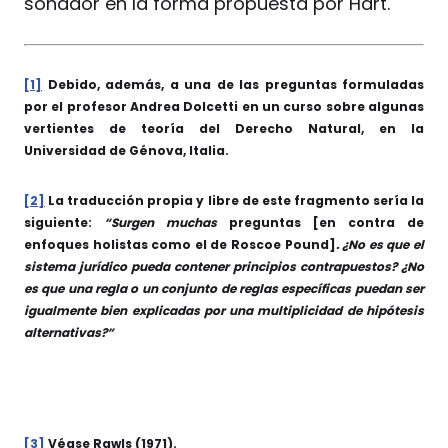
soñador en la forma propuesta por Hart.
[1]
Debido, además, a una de las preguntas formuladas
por el profesor Andrea Dolcetti en un curso sobre algunas
vertientes de teoría del Derecho Natural, en la
Universidad de Génova, Italia.
[2]
La traducción propia y libre de este fragmento sería la
siguiente:
“Surgen muchas
preguntas [en contra de
enfoques holistas como el de Roscoe Pound]
. ¿No es que el
sistema jurídico pueda contener principios contrapuestos? ¿No
es que una regla o un conjunto de reglas específicas puedan ser
igualmente bien explicadas por una multiplicidad de hipótesis
alternativas?”
[3]
Véase Rawls (1971).