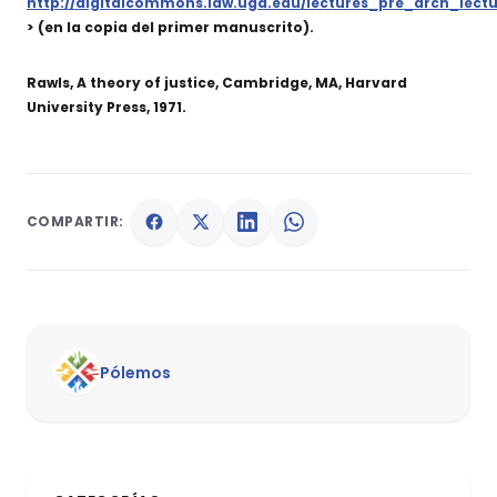
http://digitalcommons.law.uga.edu/lectures_pre_arch_lectu
> (en la copia del primer manuscrito).
Rawls, A theory of justice, Cambridge, MA, Harvard
University Press, 1971.
COMPARTIR:
Pólemos