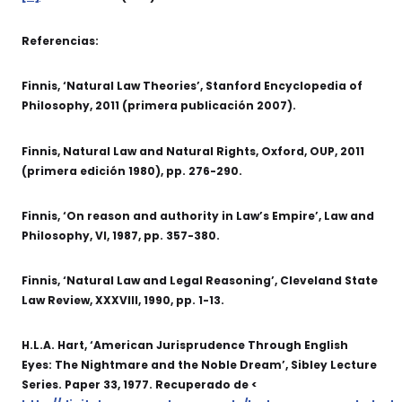
Referencias:
Finnis, ‘Natural Law Theories’, Stanford Encyclopedia of
Philosophy, 2011 (primera publicación 2007).
Finnis, Natural Law and Natural Rights, Oxford, OUP, 2011
(primera edición 1980), pp. 276-290.
Finnis, ‘On reason and authority in Law’s Empire’, Law and
Philosophy, VI, 1987, pp. 357-380.
Finnis, ‘Natural Law and Legal Reasoning’, Cleveland State
Law Review, XXXVIII, 1990, pp. 1-13.
H.L.A. Hart, ‘American Jurisprudence Through English
Eyes: The Nightmare and the Noble Dream’, Sibley Lecture
Series. Paper 33, 1977. Recuperado de <