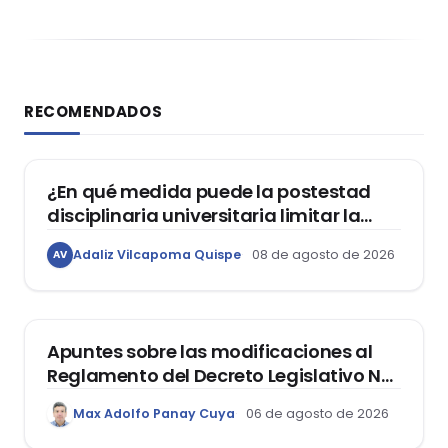
RECOMENDADOS
DERECHO CONSTITUCIONAL
¿En qué medida puede la postestad
disciplinaria universitaria limitar la
libertad de expresión de los
Adaliz Vilcapoma Quispe
08 de agosto de 2026
AV
estudiantes?
DERECHO REGISTRAL
Apuntes sobre las modificaciones al
Reglamento del Decreto Legislativo Nº
1400, que aprueba el Régimen de
Max Adolfo Panay Cuya
06 de agosto de 2026
Garantía Mobiliaria