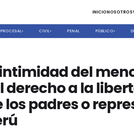
INICIO
NOSOTROS
PROCESAL
CIVIL
PENAL
PÚBLICO
D
▾
▾
▾
a intimidad del men
 derecho a la liber
 los padres o repr
erú