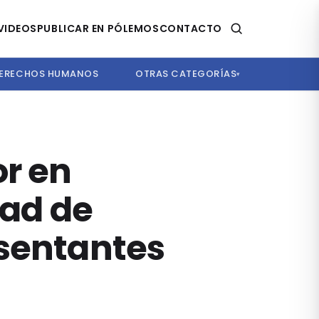
VIDEOS
PUBLICAR EN PÓLEMOS
CONTACTO
ERECHOS HUMANOS
OTRAS CATEGORÍAS
▾
or en
tad de
esentantes