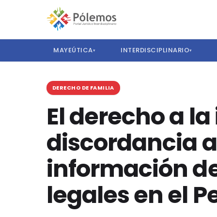
MAYEÚTICA
INTERDISCIPLINARIO
▾
▾
DERECHO DE FAMILIA
El derecho a l
discordancia al
información de
legales en el P