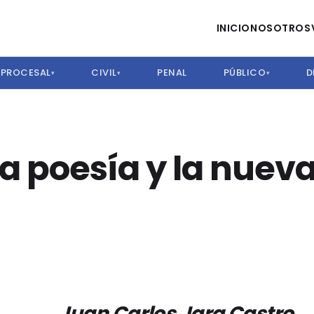
INICIO
NOSOTROS
PROCESAL
CIVIL
PENAL
PÚBLICO
D
▾
▾
▾
la poesía y la nuev
Juan Carlos Jara Castro