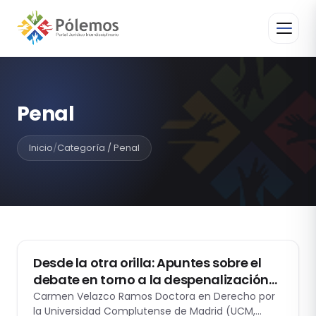
Penal
Inicio
/
Categoría / Penal
GÉNERO Y DERECHO
Desde la otra orilla: Apuntes sobre el
debate en torno a la despenalización
del aborto por violación
Carmen Velazco Ramos Doctora en Derecho por
la Universidad Complutense de Madrid (UCM,