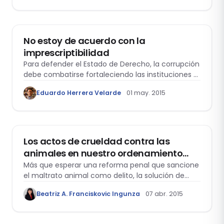
PENAL
No estoy de acuerdo con la
imprescriptibilidad
Para defender el Estado de Derecho, la corrupción
debe combatirse fortaleciendo las instituciones y
garantizando el debido proceso, no eliminando la
Eduardo Herrera Velarde
01 may. 2015
prescripción de las acciones penales por pura
presión social.
ÉTICA Y DERECHO
Los actos de crueldad contra las
animales en nuestro ordenamiento
jurídico penal
Más que esperar una reforma penal que sancione
el maltrato animal como delito, la solución de
fondo exige educar y sensibilizar a la sociedad
Beatriz A. Franciskovic Ingunza
07 abr. 2015
para reconocer a los animales como seres
sensibles que merecen protección.
PENAL