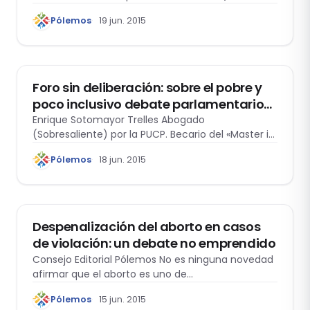
España),…
Pólemos
19 jun. 2015
GÉNERO Y DERECHO
Foro sin deliberación: sobre el pobre y
poco inclusivo debate parlamentario
en el proyecto de ley para despenalizar
Enrique Sotomayor Trelles Abogado
(Sobresaliente) por la PUCP. Becario del «Master in
el aborto por violación
Global Rule…
Pólemos
18 jun. 2015
GÉNERO Y DERECHO
Despenalización del aborto en casos
de violación: un debate no emprendido
Consejo Editorial Pólemos No es ninguna novedad
afirmar que el aborto es uno de…
Pólemos
15 jun. 2015