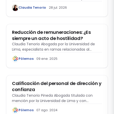
nuevas interpretaciones jurisprudenciales sobre
Claudia Tenorio
28 jul. 2026
sus efectos indemnizatorios, a partir de la
Casación Laboral 29553-2024-Loreto.
DERECHO LABORAL
Reducción de remuneraciones: ¿Es
siempre un acto de hostilidad?
Claudia Tenorio Abogada por la Universidad de
Lima, especialista en ramas relacionadas al
Derecho…
Pólemos
09 ene. 2025
DERECHO LABORAL
Calificación del personal de dirección y
confianza
Claudia Tenorio Pineda Abogada titulada con
mención por la Universidad de Lima y con…
Pólemos
07 ago. 2024