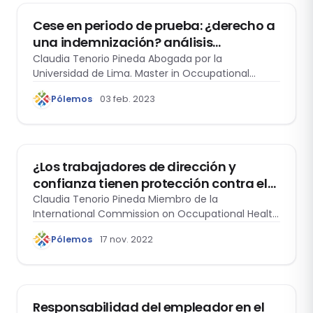
Cese en periodo de prueba: ¿derecho a
una indemnización? análisis
jurisprudencial
Claudia Tenorio Pineda Abogada por la
Universidad de Lima. Master in Occupational
Safety and…
Pólemos
03 feb. 2023
DERECHO LABORAL
¿Los trabajadores de dirección y
confianza tienen protección contra el
despido?
Claudia Tenorio Pineda Miembro de la
International Commission on Occupational Health
(ICOH), Sociedad Peruana…
Pólemos
17 nov. 2022
DOMO LABORAL
Responsabilidad del empleador en el