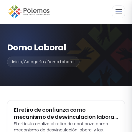
Domo Laboral
Inicio
/
Categoría / Domo Laboral
DOMO LABORAL
El retiro de confianza como
mecanismo de desvinculación laboral:
reflexiones a propósito de la casación
El artículo analiza el retiro de confianza como
mecanismo de desvinculación laboral y las
laboral 29553-2024 loreto