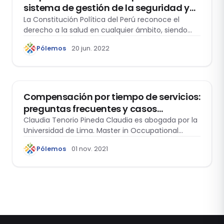
sistema de gestión de la seguridad y
salud en el trabajo
La Constitución Política del Perú reconoce el
derecho a la salud en cualquier ámbito, siendo
uno de ellos, el ámbito laboral. Así, dentro de la
Pólemos
20 jun. 2022
normativa nacional en materia de Seguridad y
Salud en el Trabajo, tenemos a la Ley 29783, y su
ACTUALIDAD
Reglamento. La finalidad de dichas regulaciones
es la de prom
Compensación por tiempo de servicios:
preguntas frecuentes y casos
prácticos. A propósito del próximo
Claudia Tenorio Pineda Claudia es abogada por la
Universidad de Lima. Master in Occupational…
depósito de noviembre 2021
Pólemos
01 nov. 2021