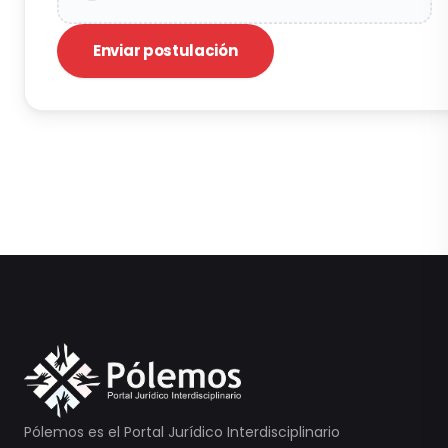
Enviar postulación
Pólemos es el Portal Jurídico Interdisciplinario