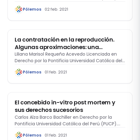
Pólemos
02 feb. 2021
MDC - PERSONAS Y FAMILIA
La contratación en la reproducción.
Algunas aproximaciones: una
realidad, una posibilidad o una
Liliana Marisol Requeña Acevedo Licenciada en
Derecho por la Pontificia Universidad Católica del
blasfemia
Perú…
Pólemos
01 feb. 2021
MDC - PERSONAS Y FAMILIA
El concebido in-vitro post mortem y
sus derechos sucesorios
Carlos Alza Barco Bachiller en Derecho por la
Pontificia Universidad Católica del Perú (PUCP).…
Pólemos
01 feb. 2021