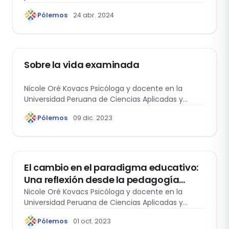
Pólemos
24 abr. 2024
MÁS ALLÁ DEL ESPEJO
Sobre la vida examinada
Nicole Oré Kovacs Psicóloga y docente en la
Universidad Peruana de Ciencias Aplicadas y…
Pólemos
09 dic. 2023
MÁS ALLÁ DEL ESPEJO
El cambio en el paradigma educativo:
Una reflexión desde la pedagogía
estoica de Epicteto
Nicole Oré Kovacs Psicóloga y docente en la
Universidad Peruana de Ciencias Aplicadas y…
Pólemos
01 oct. 2023