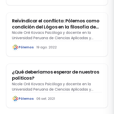
MÁS ALLÁ DEL ESPEJO
Reivindicar el conflicto: Pólemos como
condición del Lógos en la filosofía de
Heráclito ‘El oscuro’
Nicole Oré Kovacs Psicóloga y docente en la
Universidad Peruana de Ciencias Aplicadas y…
Pólemos
19 ago. 2022
ÉTICA Y DERECHO
¿Qué deberíamos esperar de nuestros
políticos?
Nicole Oré Kovacs Psicóloga y docente en la
Universidad Peruana de Ciencias Aplicadas y…
Pólemos
06 set. 2021
MÁS ALLÁ DEL ESPEJO