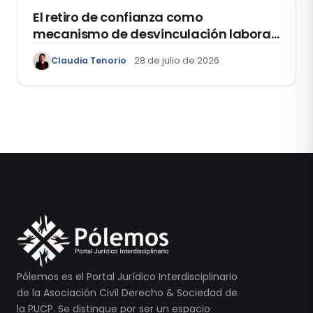
El retiro de confianza como
mecanismo de desvinculación laboral:
reflexiones a propósito de la casación
Claudia Tenorio
28 de julio de 2026
laboral 29553-2024 loreto
Pólemos es el Portal Jurídico Interdisciplinario
de la Asociación Civil Derecho & Sociedad de
la PUCP. Se distingue por ser un espacio