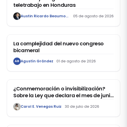
teletrabajo en Honduras
Austin Ricardo Beaumont Rivera
05 de agosto de 2026
ACTUALIDAD
La complejidad del nuevo congreso
bicameral
Agustín Grández
01 de agosto de 2026
AG
DERECHOS HUMANOS
¿Conmemoración o invisibilización?
Sobre la Ley que declara el mes de junio
como el “Mes de la Vida y la Familia”
Carol E. Venegas Ruiz
30 de julio de 2026
DOMO LABORAL