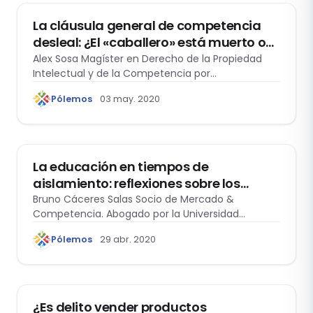
La cláusula general de competencia
desleal: ¿El «caballero» está muerto o
anda de parranda?
Alex Sosa Magíster en Derecho de la Propiedad
Intelectual y de la Competencia por…
Pólemos
03 may. 2020
DERECHO DE LA COMPETENCIA
La educación en tiempos de
aislamiento: reflexiones sobre los
servicios educativos a distancia
Bruno Cáceres Salas Socio de Mercado &
Competencia. Abogado por la Universidad
Católica San…
Pólemos
29 abr. 2020
DERECHO DE LA COMPETENCIA
¿Es delito vender productos