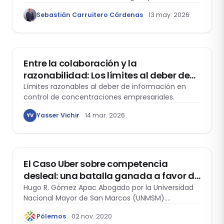
adaptarse a los datos y efectos de red.
Sebastián Carruitero Cárdenas
13 may. 2026
DERECHO DE LA COMPETENCIA
Entre la colaboración y la
razonabilidad: Los límites al deber de
información en los procedimientos de
Límites razonables al deber de información en
control de concentraciones empresariales.
control de concentraciones
Yasser Vichir
14 mar. 2026
YV
ACTUALIDAD
El Caso Uber sobre competencia
desleal: una batalla ganada a favor de
la libertad económica
Hugo R. Gómez Apac Abogado por la Universidad
Nacional Mayor de San Marcos (UNMSM).…
Pólemos
02 nov. 2020