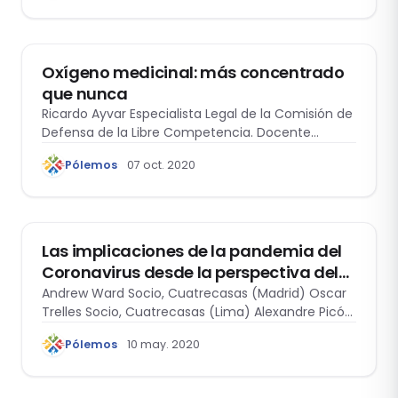
ACTUALIDAD
Oxígeno medicinal: más concentrado
que nunca
Ricardo Ayvar Especialista Legal de la Comisión de
Defensa de la Libre Competencia. Docente…
Pólemos
07 oct. 2020
DERECHO DE LA COMPETENCIA
Las implicaciones de la pandemia del
Coronavirus desde la perspectiva del
Derecho de la competencia
Andrew Ward Socio, Cuatrecasas (Madrid) Oscar
Trelles Socio, Cuatrecasas (Lima) Alexandre Picón
Abogado, Cuatrecasas…
Pólemos
10 may. 2020
DERECHO DE LA COMPETENCIA