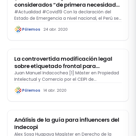
considerados “de primera necesidad”
a un precio desmesurado?: A propósito
#Actualidad #Covid19 Con la declaración del
Estado de Emergencia a nivel nacional, el Perú se
del Estado de Emergencia por el
ha visto envuelto en una situación de
COVID-19
Pólemos
24 abr. 2020
incertidumbre. En este sentido, uno de los
problemas graves que afectan a la sociedad
DERECHO DE LA COMPETENCIA
peruana es la venta de productos considerados
“de primera necesidad” a un precio d
La controvertida modificación legal
sobre etiquetado frontal para
alimentos y bebidas no alcohólicas en
Juan Manuel Indacochea [1] Máster en Propiedad
Intelectual y Comercio por el CEIPI de…
México
Pólemos
14 abr. 2020
DERECHO DE LA COMPETENCIA
Análisis de la guía para influencers del
Indecopi
Alex Sosa Huapaya Magíster en Derecho de la