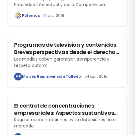
Propiedad Intelectual y de la Competencia…
Pólemos
16 oct. 2019
DERECHO DE LA COMPETENCIA
Programas de televisión y contenidos:
Breves perspectivas desde el derecho
de autor y la competencia desleal
Los medios deben garantizar transparencia y
respeto autoral.
Moisés Rejanovinschi Talledo
04 abr. 2015
MR
DERECHO ADMINISTRATIVO
El control de concentraciones
empresariales: Aspectos sustantivos
para su introducción en el Perú
Regular concentraciones evita distorsiones en el
mercado.