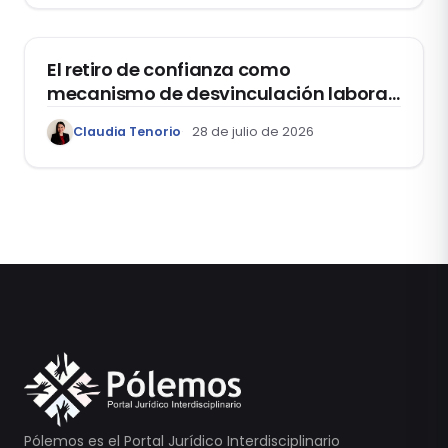
DOMO LABORAL
El retiro de confianza como
mecanismo de desvinculación laboral:
reflexiones a propósito de la casación
Claudia Tenorio
28 de julio de 2026
laboral 29553-2024 loreto
Pólemos es el Portal Jurídico Interdisciplinario