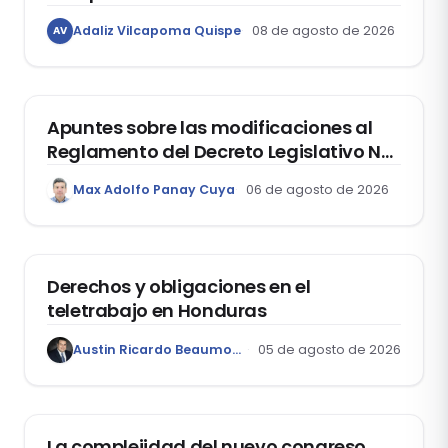
libertad de expresión de los
Adaliz Vilcapoma Quispe
08 de agosto de 2026
AV
estudiantes?
DERECHO REGISTRAL
Apuntes sobre las modificaciones al
Reglamento del Decreto Legislativo Nº
1400, que aprueba el Régimen de
Max Adolfo Panay Cuya
06 de agosto de 2026
Garantía Mobiliaria
DERECHO LABORAL
Derechos y obligaciones en el
teletrabajo en Honduras
Austin Ricardo Beaumont Rivera
05 de agosto de 2026
ACTUALIDAD
La complejidad del nuevo congreso