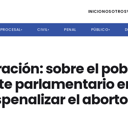
INICIO
NOSOTROS
PROCESAL
CIVIL
PENAL
PÚBLICO
D
▾
▾
▾
ración: sobre el po
te parlamentario e
penalizar el aborto