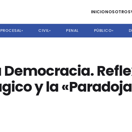
INICIO
NOSOTROS
PROCESAL
CIVIL
PENAL
PÚBLICO
D
▾
▾
▾
a Democracia. Refl
rágico y la «Parado