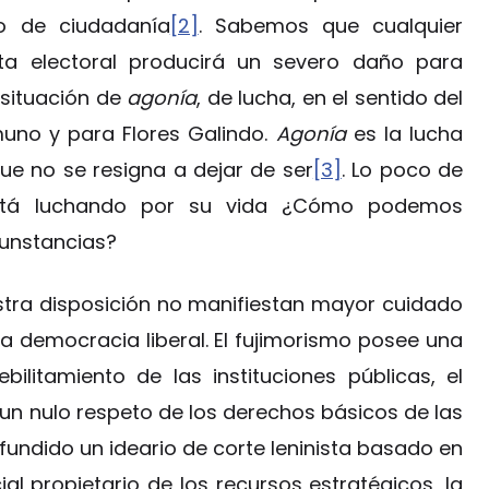
o de ciudadanía
[2]
. Sabemos que cualquier
a electoral producirá un severo daño para
 situación de
agonía
, de lucha, en el sentido del
muno y para Flores Galindo.
Agonía
es la lucha
que no se resigna a dejar de ser
[3]
. Lo poco de
está luchando por su vida ¿Cómo podemos
cunstancias?
tra disposición no manifiestan mayor cuidado
 la democracia liberal. El fujimorismo posee una
ilitamiento de las instituciones públicas, el
 un nulo respeto de los derechos básicos de las
difundido un ideario de corte leninista basado en
l propietario de los recursos estratégicos, la