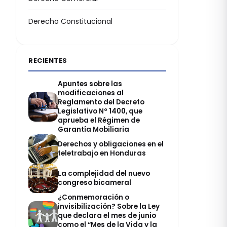
Derecho Constitucional
RECIENTES
Apuntes sobre las
modificaciones al
Reglamento del Decreto
Legislativo Nº 1400, que
aprueba el Régimen de
Garantía Mobiliaria
Derechos y obligaciones en el
teletrabajo en Honduras
La complejidad del nuevo
congreso bicameral
¿Conmemoración o
invisibilización? Sobre la Ley
que declara el mes de junio
como el “Mes de la Vida y la