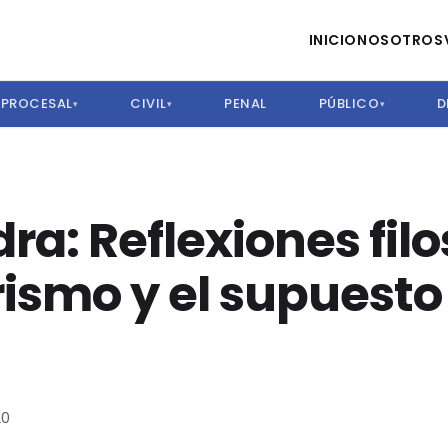
INICIO
NOSOTROS
PROCESAL
CIVIL
PENAL
PÚBLICO
D
▾
▾
▾
idra: Reflexiones fil
ismo y el supuest
20