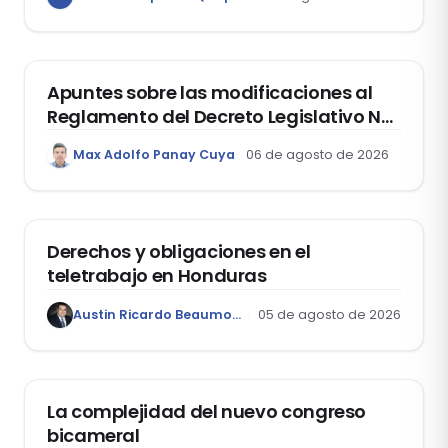
estudiantes?
DERECHO REGISTRAL
Apuntes sobre las modificaciones al
Reglamento del Decreto Legislativo Nº
1400, que aprueba el Régimen de
Max Adolfo Panay Cuya
06 de agosto de 2026
Garantía Mobiliaria
DERECHO LABORAL
Derechos y obligaciones en el
teletrabajo en Honduras
Austin Ricardo Beaumont Rivera
05 de agosto de 2026
ACTUALIDAD
La complejidad del nuevo congreso
bicameral