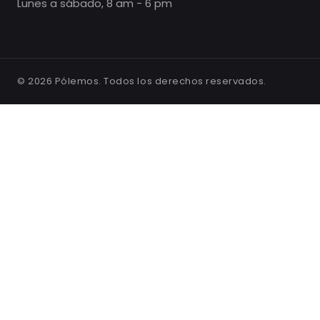
Lunes a sábado, 8 am - 6 pm
©
2026
Pólemos. Todos los derechos reservados.