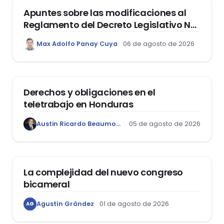
Apuntes sobre las modificaciones al
Reglamento del Decreto Legislativo Nº
1400, que aprueba el Régimen de
Max Adolfo Panay Cuya
06 de agosto de 2026
Garantía Mobiliaria
DERECHO LABORAL
Derechos y obligaciones en el
teletrabajo en Honduras
Austin Ricardo Beaumont Rivera
05 de agosto de 2026
ACTUALIDAD
La complejidad del nuevo congreso
bicameral
Agustín Grández
01 de agosto de 2026
AG
DERECHOS HUMANOS