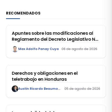
RECOMENDADOS
DERECHO REGISTRAL
Apuntes sobre las modificaciones al
Reglamento del Decreto Legislativo Nº
1400, que aprueba el Régimen de
Max Adolfo Panay Cuya
06 de agosto de 2026
Garantía Mobiliaria
DERECHO LABORAL
Derechos y obligaciones en el
teletrabajo en Honduras
Austin Ricardo Beaumont Rivera
05 de agosto de 2026
ACTUALIDAD