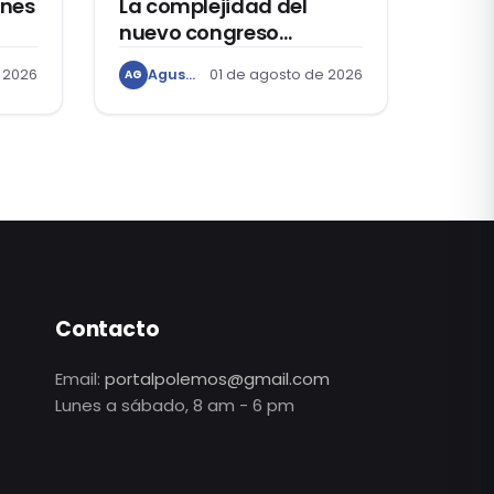
ones
La complejidad del
nuevo congreso
bicameral
 2026
Agustín Grández
01 de agosto de 2026
AG
Contacto
Email:
portalpolemos@gmail.com
Lunes a sábado, 8 am - 6 pm