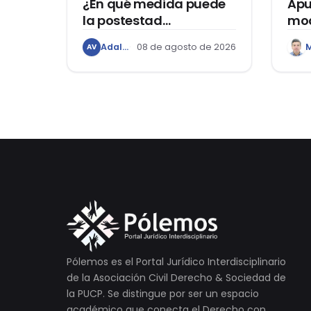
¿En qué medida puede
Apu
la postestad
mod
disciplinaria
Reg
Adaliz Vilcapoma Quispe
08 de agosto de 2026
AV
universitaria limitar la
Leg
libertad de expresión de
apr
los estudiantes?
Gar
Pólemos es el Portal Jurídico Interdisciplinario
de la Asociación Civil Derecho & Sociedad de
la PUCP. Se distingue por ser un espacio
académico que conecta el Derecho con