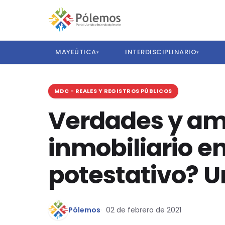
MAYEÚTICA
INTERDISCIPLINARIO
▾
▾
MDC - REALES Y REGISTROS PÚBLICOS
Verdades y am
inmobiliario en
potestativo? U
Pólemos
02 de febrero de 2021