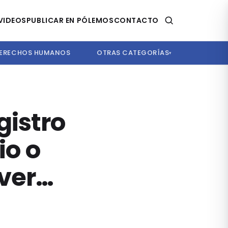
VIDEOS
PUBLICAR EN PÓLEMOS
CONTACTO
ERECHOS HUMANOS
OTRAS CATEGORÍAS
▾
istro
io o
lver…