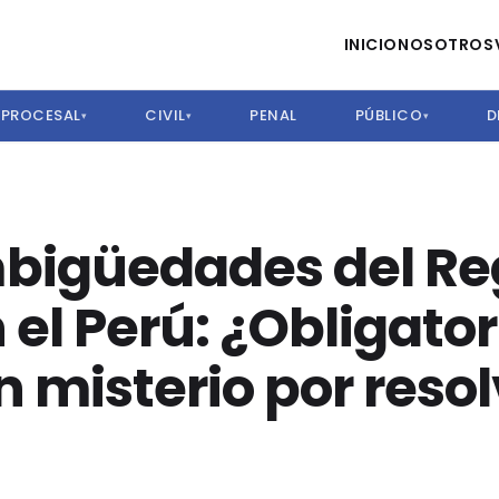
INICIO
NOSOTROS
PROCESAL
CIVIL
PENAL
PÚBLICO
D
▾
▾
▾
bigüedades del Reg
 el Perú: ¿Obligator
n misterio por reso