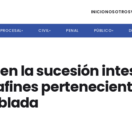
INICIO
NOSOTROS
PROCESAL
CIVIL
PENAL
PÚBLICO
D
▾
▾
▾
en la sucesión inte
 afines pertenecien
blada