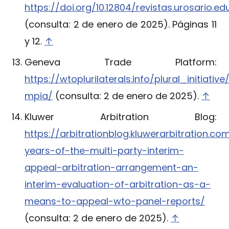
https://doi.org/10.12804/revistas.urosario.e
(consulta: 2 de enero de 2025). Páginas 11
y 12.
↑
Geneva Trade Platform:
https://wtoplurilaterals.info/plural_initiative
mpia/
(consulta: 2 de enero de 2025).
↑
Kluwer Arbitration Blog:
https://arbitrationblog.kluwerarbitration.co
years-of-the-multi-party-interim-
appeal-arbitration-arrangement-an-
interim-evaluation-of-arbitration-as-a-
means-to-appeal-wto-panel-reports/
(consulta: 2 de enero de 2025).
↑