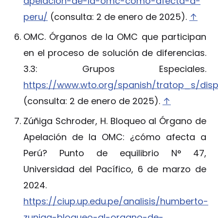
apelacion-de-la-omc-como-afecta-a-
peru/
(consulta: 2 de enero de 2025).
↑
OMC. Órganos de la OMC que participan
en el proceso de solución de diferencias.
3.3: Grupos Especiales.
https://www.wto.org/spanish/tratop_s/di
(consulta: 2 de enero de 2025).
↑
Zúñiga Schroder, H. Bloqueo al Órgano de
Apelación de la OMC: ¿cómo afecta a
Perú? Punto de equilibrio N° 47,
Universidad del Pacífico, 6 de marzo de
2024.
https://ciup.up.edu.pe/analisis/humberto-
zuniga-bloqueo-al-organo-de-