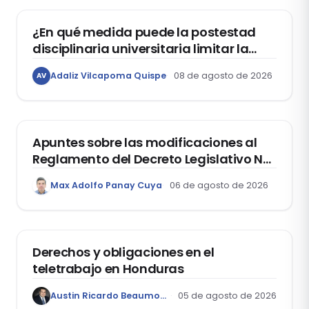
¿En qué medida puede la postestad
disciplinaria universitaria limitar la
libertad de expresión de los
Adaliz Vilcapoma Quispe
08 de agosto de 2026
AV
estudiantes?
DERECHO REGISTRAL
Apuntes sobre las modificaciones al
Reglamento del Decreto Legislativo Nº
1400, que aprueba el Régimen de
Max Adolfo Panay Cuya
06 de agosto de 2026
Garantía Mobiliaria
DERECHO LABORAL
Derechos y obligaciones en el
teletrabajo en Honduras
Austin Ricardo Beaumont Rivera
05 de agosto de 2026