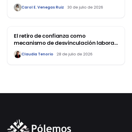
como el “Mes de la Vida y la Familia”
Carol E. Venegas Ruiz
30 de julio de 2026
DOMO LABORAL
El retiro de confianza como
mecanismo de desvinculación laboral:
reflexiones a propósito de la casación
Claudia Tenorio
28 de julio de 2026
laboral 29553-2024 loreto