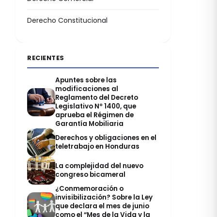
Derecho Constitucional
RECIENTES
Apuntes sobre las
modificaciones al
Reglamento del Decreto
Legislativo Nº 1400, que
aprueba el Régimen de
Garantía Mobiliaria
Derechos y obligaciones en el
teletrabajo en Honduras
La complejidad del nuevo
congreso bicameral
¿Conmemoración o
invisibilización? Sobre la Ley
que declara el mes de junio
como el “Mes de la Vida y la