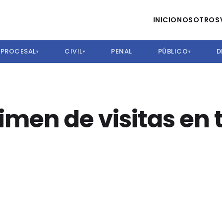
INICIO
NOSOTROS
PROCESAL
CIVIL
PENAL
PÚBLICO
D
▾
▾
▾
imen de visitas en 