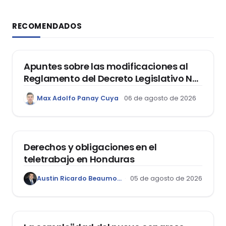
RECOMENDADOS
DERECHO REGISTRAL
Apuntes sobre las modificaciones al
Reglamento del Decreto Legislativo Nº
1400, que aprueba el Régimen de
Max Adolfo Panay Cuya
06 de agosto de 2026
Garantía Mobiliaria
DERECHO LABORAL
Derechos y obligaciones en el
teletrabajo en Honduras
Austin Ricardo Beaumont Rivera
05 de agosto de 2026
ACTUALIDAD