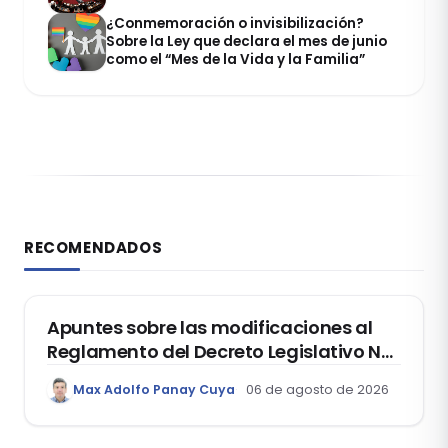
¿Conmemoración o invisibilización?
Sobre la Ley que declara el mes de junio
como el “Mes de la Vida y la Familia”
RECOMENDADOS
DERECHO REGISTRAL
Apuntes sobre las modificaciones al
Reglamento del Decreto Legislativo Nº
1400, que aprueba el Régimen de
Max Adolfo Panay Cuya
06 de agosto de 2026
Garantía Mobiliaria
DERECHO LABORAL