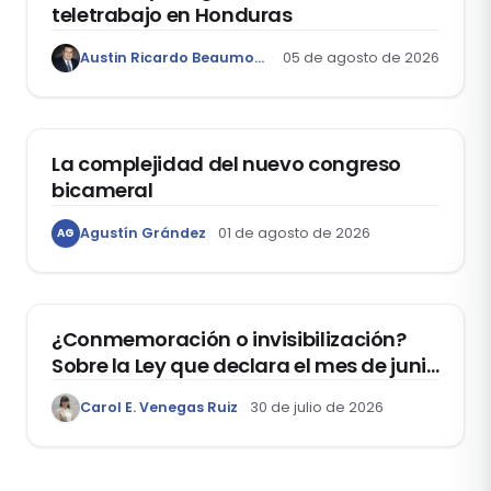
teletrabajo en Honduras
Austin Ricardo Beaumont Rivera
05 de agosto de 2026
ACTUALIDAD
La complejidad del nuevo congreso
bicameral
Agustín Grández
01 de agosto de 2026
AG
DERECHOS HUMANOS
¿Conmemoración o invisibilización?
Sobre la Ley que declara el mes de junio
como el “Mes de la Vida y la Familia”
Carol E. Venegas Ruiz
30 de julio de 2026