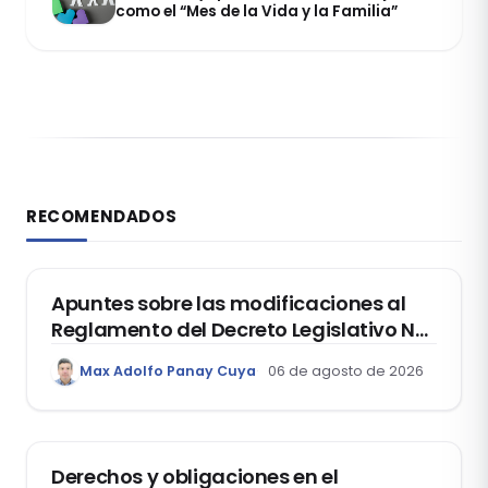
como el “Mes de la Vida y la Familia”
RECOMENDADOS
DERECHO REGISTRAL
Apuntes sobre las modificaciones al
Reglamento del Decreto Legislativo Nº
1400, que aprueba el Régimen de
Max Adolfo Panay Cuya
06 de agosto de 2026
Garantía Mobiliaria
DERECHO LABORAL
Derechos y obligaciones en el