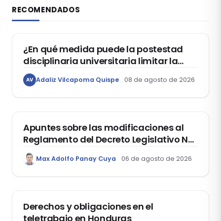
RECOMENDADOS
DERECHO CONSTITUCIONAL
¿En qué medida puede la postestad
disciplinaria universitaria limitar la
libertad de expresión de los
Adaliz Vilcapoma Quispe
08 de agosto de 2026
AV
estudiantes?
DERECHO REGISTRAL
Apuntes sobre las modificaciones al
Reglamento del Decreto Legislativo Nº
1400, que aprueba el Régimen de
Max Adolfo Panay Cuya
06 de agosto de 2026
Garantía Mobiliaria
DERECHO LABORAL
Derechos y obligaciones en el
teletrabajo en Honduras