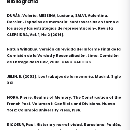
Bibliografía
DURÁN, Valeria; MESSINA, Luciana; SALVI, Valentina.
Dossier «Espacios de memoria: controversias en torno a
los usos y las estrategias de representación». Revista
CLEPSIDRA, Vol. 1, No 2 (2014).
Hatun Willakuy. Versión abreviada del Informe Final de la
Comisión de la Verdad y Reconciliación. Lima: Comisión
de Entrega de la CVR, 2008. CASO CABITOS.
JELIN, E. (2002). Los trabajos de la memoria. Madrid: Siglo
XXI.
NORA, Pierre. Realms of Memory. The Construction of the
French Past. Volumen I: Conflicts and Divisions. Nueva
York: Columbia University Press, 1996.
RICOEUR, Paul. Historia y narratividad. Barcelona: Paidós,