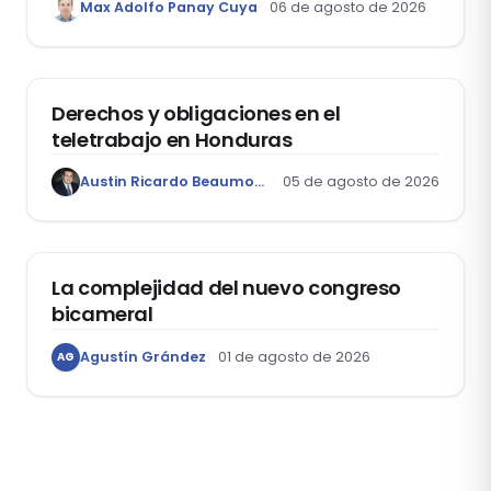
Max Adolfo Panay Cuya
06 de agosto de 2026
Garantía Mobiliaria
DERECHO LABORAL
Derechos y obligaciones en el
teletrabajo en Honduras
Austin Ricardo Beaumont Rivera
05 de agosto de 2026
ACTUALIDAD
La complejidad del nuevo congreso
bicameral
Agustín Grández
01 de agosto de 2026
AG