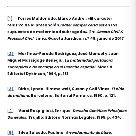
[1]
Torres Maldonado, Marco Andrei. «El carácter
relativo de la presunción
mater
semper certa est
en los
supuestos de maternidad subrogada». En:
Gaceta Civil &
Procesal Civil
. Lima: Gaceta Jurídica, n.º 48, junio de 2017
[2]
Martínez-Pereda Rodríguez, José Manuel y Juan
Miguel Massigoge Benegiu.
La maternidad portadora,
subrogada o de encargo en el Derecho español
. Madrid:
Editorial Dykinson, 1994, p. 131.
[3]
Birke, Lynda; Himmelweit, Susan y Gail Vines.
El niño
de mañana
. Barcelona: Editorial Pomares, 1990, p. 121.
[4]
Varsi Rospigliosi, Enrique.
Derecho Genético: Principios
Generales
. Trujillo: Editora Normas Legales, 1995, p. 434.
[5]
Silva Salcedo, Paulina.
Arrendamiento de útero
.