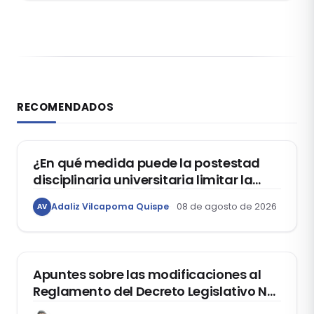
RECOMENDADOS
DERECHO CONSTITUCIONAL
¿En qué medida puede la postestad
disciplinaria universitaria limitar la
libertad de expresión de los
Adaliz Vilcapoma Quispe
08 de agosto de 2026
AV
estudiantes?
DERECHO REGISTRAL
Apuntes sobre las modificaciones al
Reglamento del Decreto Legislativo Nº
1400, que aprueba el Régimen de