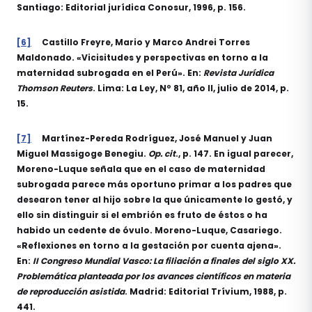
Santiago: Editorial jurídica Conosur, 1996, p. 156.
[6]
Castillo Freyre, Mario y Marco Andrei Torres
Maldonado. «Vicisitudes y perspectivas en torno a la
maternidad subrogada en el Perú». En:
Revista Jurídica
Thomson Reuters
. Lima: La Ley, Nº 81, año II, julio de 2014, p.
15.
[7]
Martínez-Pereda Rodríguez, José Manuel y Juan
Miguel Massigoge Benegiu.
Op. cit
., p. 147. En igual parecer,
Moreno-Luque señala que en el caso de maternidad
subrogada parece más oportuno primar a los padres que
desearon tener al hijo sobre la que únicamente lo gestó, y
ello sin distinguir si el embrión es fruto de éstos o ha
habido un cedente de óvulo. Moreno-Luque, Casariego.
«Reflexiones en torno a la gestación por cuenta ajena».
En:
II Congreso Mundial Vasco: La filiación a finales del siglo XX.
Problemática planteada por los avances científicos en materia
de reproducción asistida
. Madrid: Editorial Trívium, 1988, p.
441.