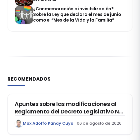
¿Conmemoración o invisibilización?
Sobre la Ley que declara el mes de junio
como el “Mes de la Vida y la Familia”
RECOMENDADOS
DERECHO REGISTRAL
Apuntes sobre las modificaciones al
Reglamento del Decreto Legislativo Nº
1400, que aprueba el Régimen de
Max Adolfo Panay Cuya
06 de agosto de 2026
Garantía Mobiliaria
DERECHO LABORAL