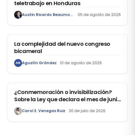
teletrabajo en Honduras
Austin Ricardo Beaumont Rivera
05 de agosto de 2026
ACTUALIDAD
La complejidad del nuevo congreso
bicameral
Agustín Grández
01 de agosto de 2026
AG
DERECHOS HUMANOS
¿Conmemoración o invisibilización?
Sobre la Ley que declara el mes de junio
como el “Mes de la Vida y la Familia”
Carol E. Venegas Ruiz
30 de julio de 2026