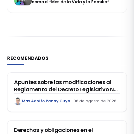
como el “Mes de la Vida y la Familia”
RECOMENDADOS
DERECHO REGISTRAL
Apuntes sobre las modificaciones al
Reglamento del Decreto Legislativo Nº
1400, que aprueba el Régimen de
Max Adolfo Panay Cuya
06 de agosto de 2026
Garantía Mobiliaria
DERECHO LABORAL
Derechos y obligaciones en el