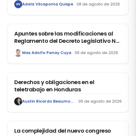
Adaliz Vilcapoma Quispe
08 de agosto de 2026
AV
estudiantes?
DERECHO REGISTRAL
Apuntes sobre las modificaciones al
Reglamento del Decreto Legislativo Nº
1400, que aprueba el Régimen de
Max Adolfo Panay Cuya
06 de agosto de 2026
Garantía Mobiliaria
DERECHO LABORAL
Derechos y obligaciones en el
teletrabajo en Honduras
Austin Ricardo Beaumont Rivera
05 de agosto de 2026
ACTUALIDAD
La complejidad del nuevo congreso