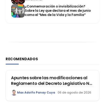
¿Conmemoración o invisibilización?
Sobre la Ley que declara el mes de junio
como el “Mes de la Vida y la Familia”
RECOMENDADOS
DERECHO REGISTRAL
Apuntes sobre las modificaciones al
Reglamento del Decreto Legislativo Nº
1400, que aprueba el Régimen de
Max Adolfo Panay Cuya
06 de agosto de 2026
Garantía Mobiliaria
DERECHO LABORAL