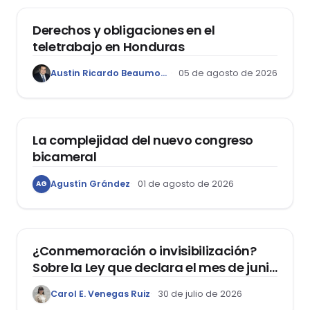
Derechos y obligaciones en el
teletrabajo en Honduras
Austin Ricardo Beaumont Rivera
05 de agosto de 2026
ACTUALIDAD
La complejidad del nuevo congreso
bicameral
Agustín Grández
01 de agosto de 2026
AG
DERECHOS HUMANOS
¿Conmemoración o invisibilización?
Sobre la Ley que declara el mes de junio
como el “Mes de la Vida y la Familia”
Carol E. Venegas Ruiz
30 de julio de 2026