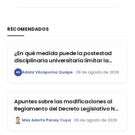
RECOMENDADOS
DERECHO CONSTITUCIONAL
¿En qué medida puede la postestad
disciplinaria universitaria limitar la
libertad de expresión de los
Adaliz Vilcapoma Quispe
08 de agosto de 2026
AV
estudiantes?
DERECHO REGISTRAL
Apuntes sobre las modificaciones al
Reglamento del Decreto Legislativo Nº
1400, que aprueba el Régimen de
Max Adolfo Panay Cuya
06 de agosto de 2026
Garantía Mobiliaria
DERECHO LABORAL