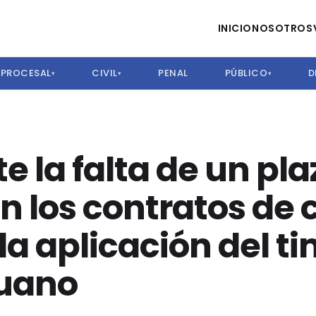
INICIO
NOSOTROS
PROCESAL
CIVIL
PENAL
PÚBLICO
D
▾
▾
▾
 la falta de un pla
 los contratos de 
la aplicación del ti
ruano