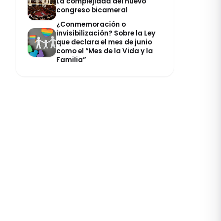
La complejidad del nuevo
congreso bicameral
¿Conmemoración o
invisibilización? Sobre la Ley
que declara el mes de junio
como el “Mes de la Vida y la
Familia”