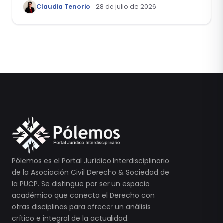
Claudia Tenorio
28 de julio de 2026
laboral 29553-2024 loreto
Pólemos es el Portal Jurídico Interdisciplinario
de la Asociación Civil Derecho & Sociedad de
la PUCP. Se distingue por ser un espacio
académico que conecta el Derecho con
otras disciplinas para ofrecer un análisis
crítico e integral de la actualidad.