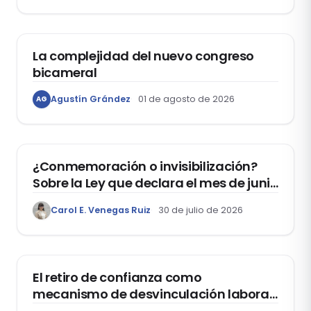
ACTUALIDAD
La complejidad del nuevo congreso
bicameral
Agustín Grández
01 de agosto de 2026
AG
DERECHOS HUMANOS
¿Conmemoración o invisibilización?
Sobre la Ley que declara el mes de junio
como el “Mes de la Vida y la Familia”
Carol E. Venegas Ruiz
30 de julio de 2026
DOMO LABORAL
El retiro de confianza como
mecanismo de desvinculación laboral:
reflexiones a propósito de la casación