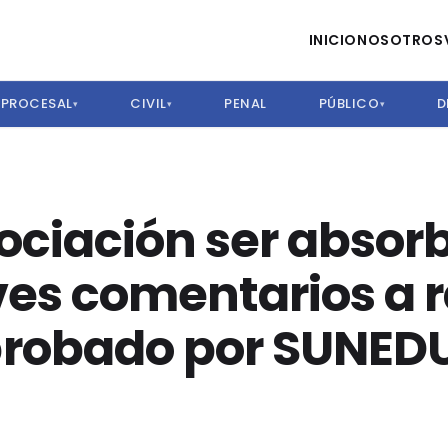
INICIO
NOSOTROS
PROCESAL
CIVIL
PENAL
PÚBLICO
D
▾
▾
▾
ciación ser absor
es comentarios a r
robado por SUNED