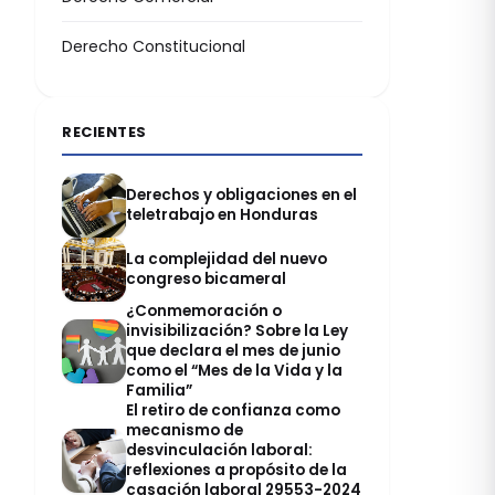
Derecho Constitucional
RECIENTES
Derechos y obligaciones en el
teletrabajo en Honduras
La complejidad del nuevo
congreso bicameral
¿Conmemoración o
invisibilización? Sobre la Ley
que declara el mes de junio
como el “Mes de la Vida y la
Familia”
El retiro de confianza como
mecanismo de
desvinculación laboral:
reflexiones a propósito de la
casación laboral 29553-2024