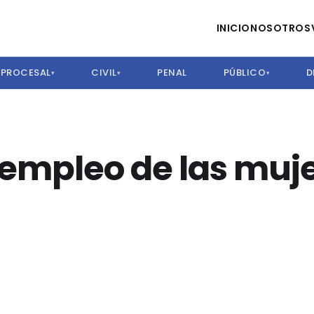
INICIO
NOSOTROS
PROCESAL
CIVIL
PENAL
PÚBLICO
D
▾
▾
▾
 empleo de las muj